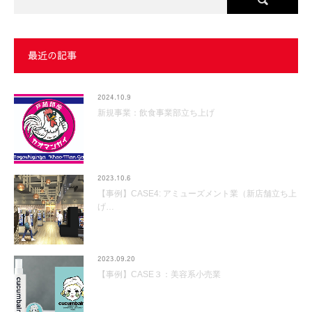
最近の記事
2024.10.9
新規事業：飲食事業部立ち上げ
2023.10.6
【事例】CASE4: アミューズメント業（新店舗立ち上
げ…
2023.09.20
【事例】CASE３：美容系小売業