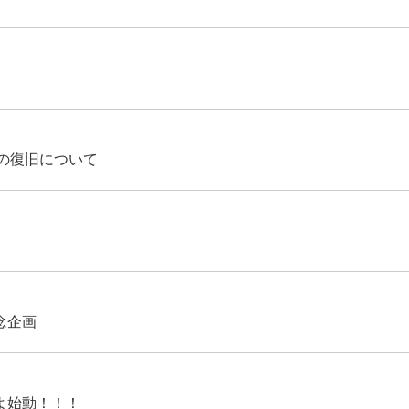
の復旧について
念企画
よ始動！！！