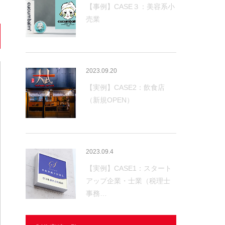
【事例】CASE３：美容系小
売業
2023.09.20
【実例】CASE2：飲食店
（新規OPEN）
2023.09.4
【実例】CASE1：スタート
アップ企業・士業（税理士
事務…