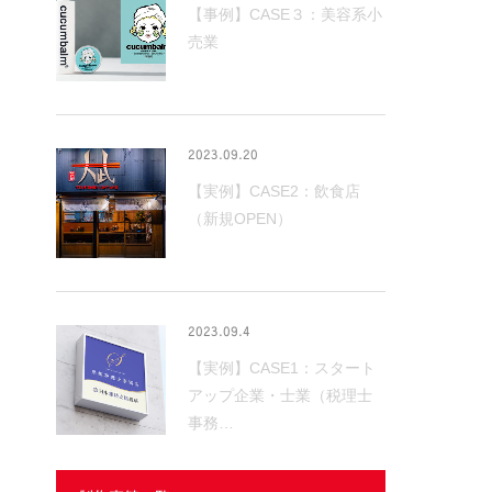
【事例】CASE３：美容系小
売業
2023.09.20
【実例】CASE2：飲食店
（新規OPEN）
2023.09.4
【実例】CASE1：スタート
アップ企業・士業（税理士
事務…